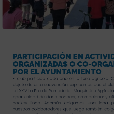
PARTICIPACIÓN EN ACTIVI
ORGANIZADAS O CO-ORGA
POR EL AYUNTAMIENTO
El club participa cada año en la feria agrícola.
objeto de esta subvención, explicamos que el clu
la LXXIV La Fira de Ramaderia i Maquinària Agríco
oportunidad de dar a conocer, promocionar y afil
hockey línea. Además colgamos una lona pub
nuestros colaboradores que luego también colg