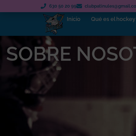
630 50 20 99
clubpatinules@gmail.c
Inicio
Qué es el hockey 
SOBRE NOSO